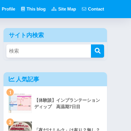
Profile
This blog
Site Map
Contact
サイト内検索
人気記事
1
【体験談】インプランテーション
ディップ 高温期7日目
2
「夜だけミルク」は有り？無し？