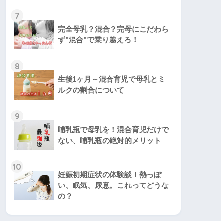
7
完全母乳？混合？完母にこだわら
ず"混合"で乗り越えろ！
8
生後1ヶ月～混合育児で母乳とミ
ルクの割合について
9
哺乳瓶で母乳を！混合育児だけで
ない、哺乳瓶の絶対的メリット
10
妊娠初期症状の体験談！熱っぽ
い、眠気、尿意。これってどうな
の？