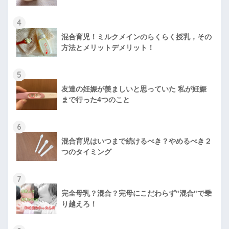
4
混合育児！ミルクメインのらくらく授乳，その
方法とメリットデメリット！
5
友達の妊娠が羨ましいと思っていた 私が妊娠
まで行った4つのこと
6
混合育児はいつまで続けるべき？やめるべき２
つのタイミング
7
完全母乳？混合？完母にこだわらず"混合"で乗
り越えろ！