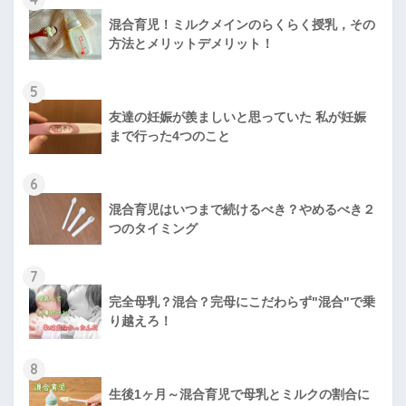
混合育児！ミルクメインのらくらく授乳，その
方法とメリットデメリット！
5
友達の妊娠が羨ましいと思っていた 私が妊娠
まで行った4つのこと
6
混合育児はいつまで続けるべき？やめるべき２
つのタイミング
7
完全母乳？混合？完母にこだわらず"混合"で乗
り越えろ！
8
生後1ヶ月～混合育児で母乳とミルクの割合に