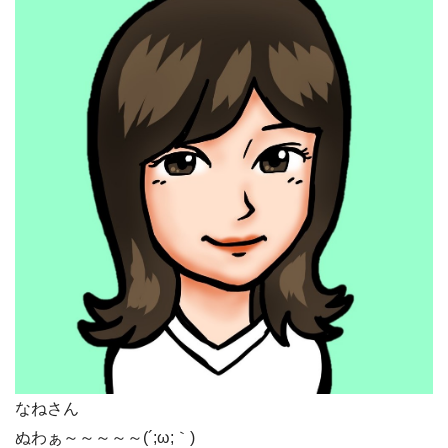
なねさん
ぬわぁ～～～～～(´;ω;｀)